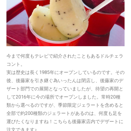
今まで何度もテレビで紹介されたこともあるドルチェラ
コント。
実は歴史は長く1985年にオープンしているのです。
その
後、後藤家を引き継ぐ為いったんは閉店し、後藤家のデ
ザート部門での展開となっていましたが、待望の再開と
して2016年に今の場所でオープンしました。常時20種
類から選べるのですが、季節限定ジェラートを含めると
全部で約200種類のジェラートがあるのは、何度も足を
運びたくなりますね！こちらも後藤家店内でデザートに
注文できます♪