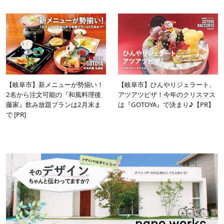
【岐阜市】新メニューが勢揃い！
【岐阜市】ひんやりジェラート、
2名から注文可能の『和風料理後
アツアツピザ！今年のクリスマス
藤家』飲み放題プランは2月末ま
は『GOTOYA』で決まり♪【PR】
で [PR]