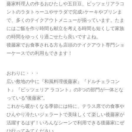
藤家料理人の作るおひたしや五目豆、ピッツェリアラコ
ントのラタトゥーユやサラダで完成♪ケーキやプリンま
で、多くのテイクアウトメニューが揃っています。たま
にはご飯を作り時間も献立を考える時間も短くして家族
の時間をゆっくり過ごせたら良いですよね。
後藤家でお食事される方も店頭のテイクアウト専門ショ
ーケースでの利用もできます！
おわりに・・・
広い敷地の中に『和風料理後藤家』『ドルチェラコン
ト』『ピッツェリア ラコント』の3つの部門が一体とな
っている”後藤家”。
これから暖かくなる季節には特に、テラス席での食事や
ひんやり冷たいジェラートで美味しくて楽しい後藤家が
活躍するはず！いろんなシーンで利用できる後藤家にぜ
ひ行ってみてください。