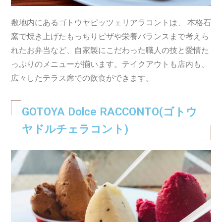
敷地内にあるゴトウヤピッツェリアラコントは、 本格石
窯で焼き上げたもっちりピザや栄養バランスまで考えら
れたお弁当など、
自家製にこだわった職人の技と愛情た
っぷりのメニューが揃います。テイクアウトも店内も、
広々したテラス席での飲食ができます。
GOTOYA Dolce RACCONTO(ゴトウ
ヤドルチェラコント)