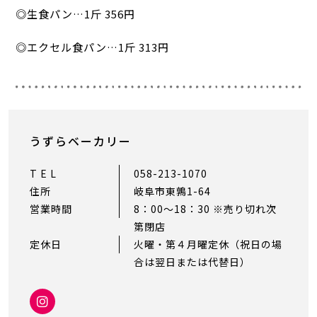
◎生食パン…1斤 356円
◎エクセル食パン…1斤 313円
うずらベーカリー
T E L
058-213-1070
住所
岐阜市東鶉1-64
営業時間
8：00〜18：30 ※売り切れ次
第閉店
定休日
火曜・第４月曜定休（祝日の場
合は翌日または代替日）