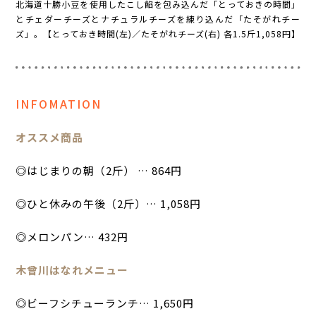
北海道十勝小豆を使用したこし餡を包み込んだ「とっておきの時間」
とチェダーチーズとナチュラルチーズを練り込んだ「たそがれチー
ズ」。【とっておき時間(左)／たそがれチーズ(右) 各1.5斤1,058円】
INFOMATION
オススメ商品
◎はじまりの朝（2斤） … 864円
◎ひと休みの午後（2斤）… 1,058円
◎メロンパン… 432円
木曾川はなれメニュー
◎ビーフシチューランチ… 1,650円