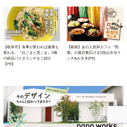
【岐阜市】食事が変われば健康も
【岐南】あの人気和カフェ『団
変わる。『白ごまと黒ごま』2種
栗』の風呂敷広げる5段お弁当ラ
の絶品パスタランチをご紹介
ンチ&かき氷[PR]
【PR】