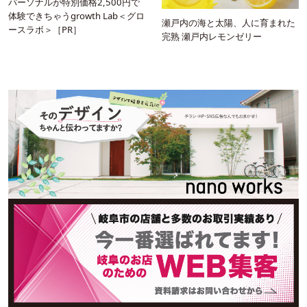
パーソナルが特別価格2,500円で
体験できちゃうgrowth Lab＜グロ
瀬戸内の海と太陽、人に育まれた
ースラボ＞［PR］
完熟 瀬戸内レモンゼリー