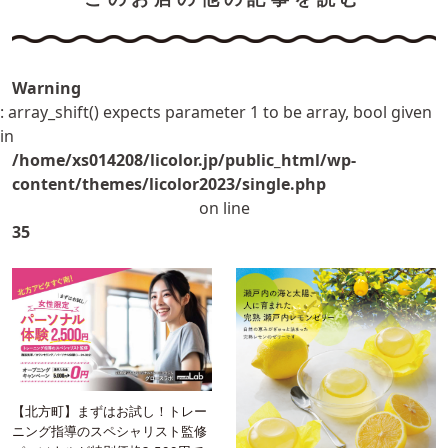
Warning
: array_shift() expects parameter 1 to be array, bool given
in
/home/xs014208/licolor.jp/public_html/wp-
content/themes/licolor2023/single.php
on line
35
【北方町】まずはお試し！トレー
ニング指導のスペシャリスト監修