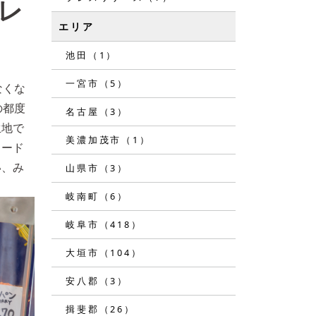
レ
エリア
池田（1）
一宮市（5）
なくな
の都度
名古屋（3）
生地で
美濃加茂市（1）
フード
い、み
山県市（3）
岐南町（6）
岐阜市（418）
大垣市（104）
安八郡（3）
揖斐郡（26）