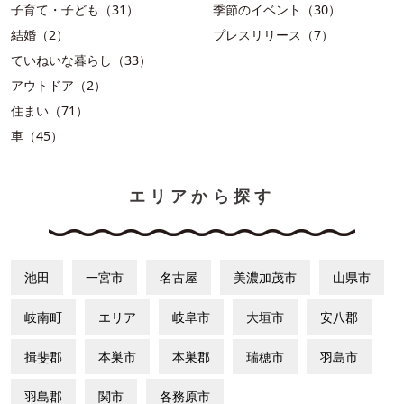
子育て・子ども（31）
季節のイベント（30）
結婚（2）
プレスリリース（7）
ていねいな暮らし（33）
アウトドア（2）
住まい（71）
車（45）
エリアから探す
池田
一宮市
名古屋
美濃加茂市
山県市
岐南町
エリア
岐阜市
大垣市
安八郡
揖斐郡
本巣市
本巣郡
瑞穂市
羽島市
羽島郡
関市
各務原市