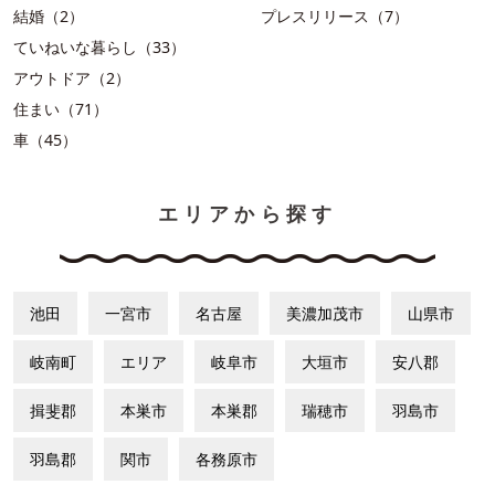
結婚（2）
プレスリリース（7）
ていねいな暮らし（33）
アウトドア（2）
住まい（71）
車（45）
エリアから探す
池田
一宮市
名古屋
美濃加茂市
山県市
岐南町
エリア
岐阜市
大垣市
安八郡
揖斐郡
本巣市
本巣郡
瑞穂市
羽島市
羽島郡
関市
各務原市