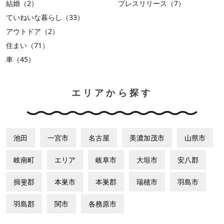
結婚（2）
プレスリリース（7）
ていねいな暮らし（33）
アウトドア（2）
住まい（71）
車（45）
エリアから探す
池田
一宮市
名古屋
美濃加茂市
山県市
岐南町
エリア
岐阜市
大垣市
安八郡
揖斐郡
本巣市
本巣郡
瑞穂市
羽島市
羽島郡
関市
各務原市